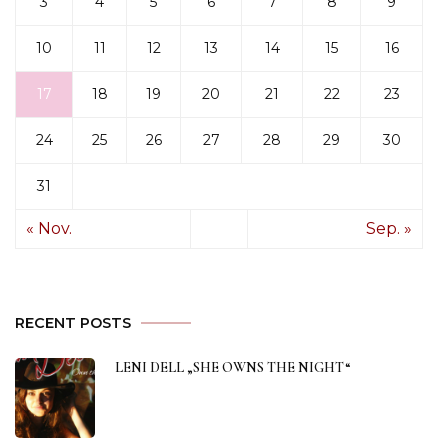
3
4
5
6
7
8
9
10
11
12
13
14
15
16
17
18
19
20
21
22
23
24
25
26
27
28
29
30
31
« Nov.
Sep. »
RECENT POSTS
LENI DELL „SHE OWNS THE NIGHT“