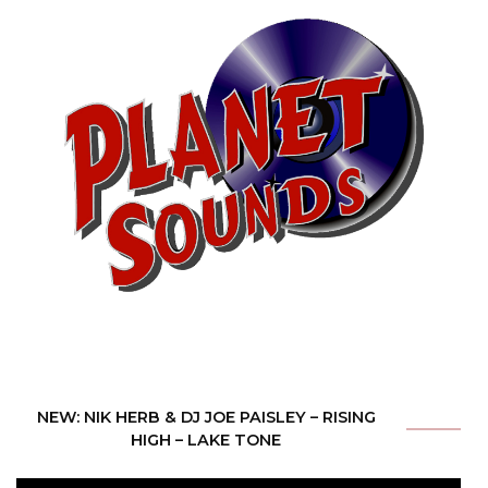
NEW: NIK HERB & DJ JOE PAISLEY – RISING
HIGH – LAKE TONE