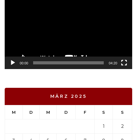
Video-
Player
00:00
04:20
MÄRZ 2025
M
D
M
D
F
S
S
1
2