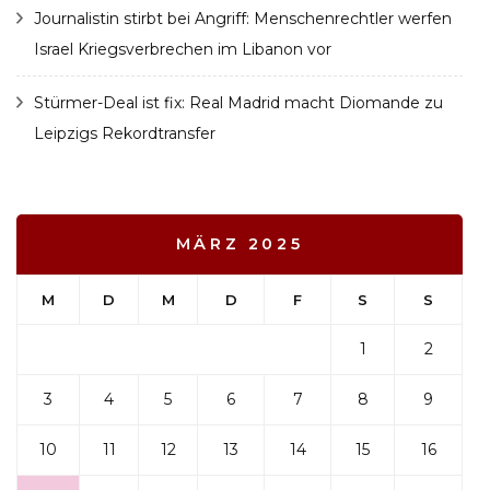
Journalistin stirbt bei Angriff: Menschenrechtler werfen
Israel Kriegsverbrechen im Libanon vor
Stürmer-Deal ist fix: Real Madrid macht Diomande zu
Leipzigs Rekordtransfer
MÄRZ 2025
M
D
M
D
F
S
S
1
2
3
4
5
6
7
8
9
10
11
12
13
14
15
16