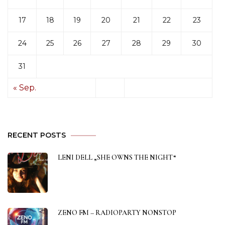
17
18
19
20
21
22
23
24
25
26
27
28
29
30
31
« Sep.
RECENT POSTS
LENI DELL „SHE OWNS THE NIGHT“
ZENO FM – RADIOPARTY NONSTOP