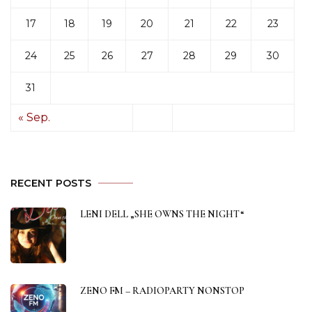
17
18
19
20
21
22
23
24
25
26
27
28
29
30
31
« Sep.
RECENT POSTS
LENI DELL „SHE OWNS THE NIGHT“
ZENO FM – RADIOPARTY NONSTOP