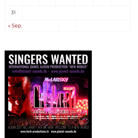
31
« Sep.