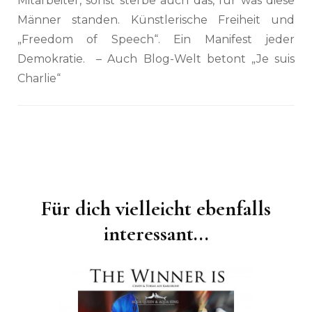
Mitarbeiter, sonst sterbe auch das, für was diese
Männer standen. Künstlerische Freiheit und
„Freedom of Speech“. Ein Manifest jeder
Demokratie. – Auch Blog-Welt betont „Je suis
Charlie“
Für dich vielleicht ebenfalls
Beitragsnavigation
interessant...