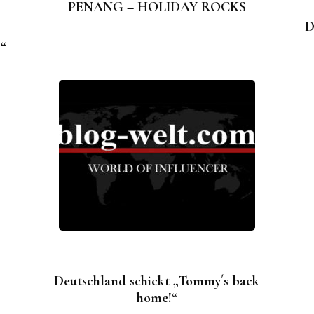
PENANG – HOLIDAY ROCKS
D
“
R
Deutschland schickt „Tommy´s back
home!“