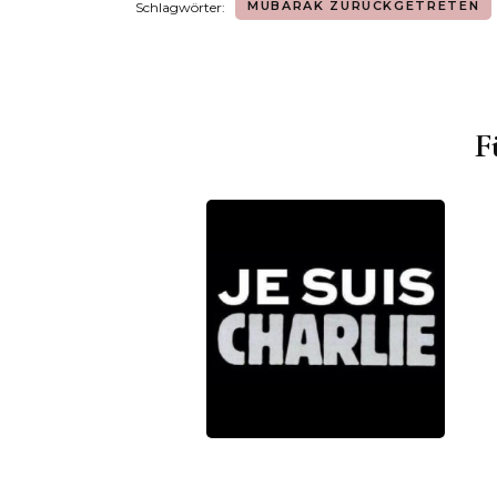
MUBARAK ZURÜCKGETRETEN
Schlagwörter:
F
Beitragsnavigation