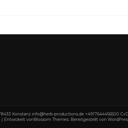
8433 Konstanz info@herb-productions.de +4917644456500 CvD 
t | Entwickelt von
Blossom Themes
. Bereitgestellt von
WordPres