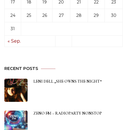
17
18
19
20
21
22
23
24
25
26
27
28
29
30
31
« Sep.
RECENT POSTS
LENI DELL „SHE OWNS THE NIGHT“
ZENO FM – RADIOPARTY NONSTOP