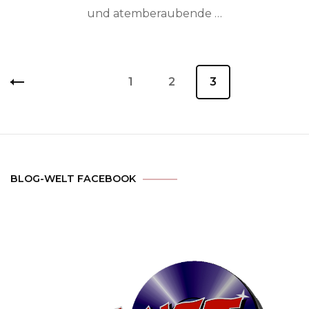
und atemberaubende …
Beitragsnavigation
Seite
1
Seite
2
Seite
3
BLOG-WELT FACEBOOK