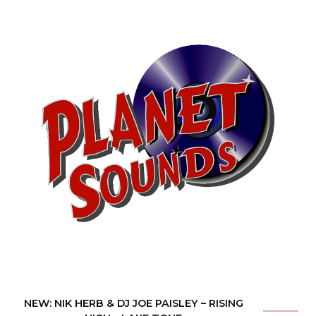
NEW: NIK HERB & DJ JOE PAISLEY – RISING