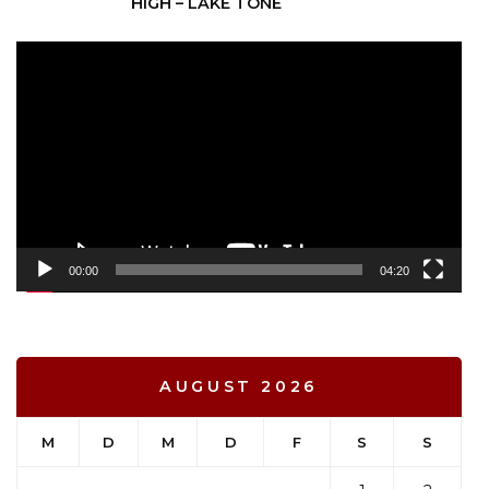
HIGH – LAKE TONE
Video-
Player
00:00
04:20
AUGUST 2026
M
D
M
D
F
S
S