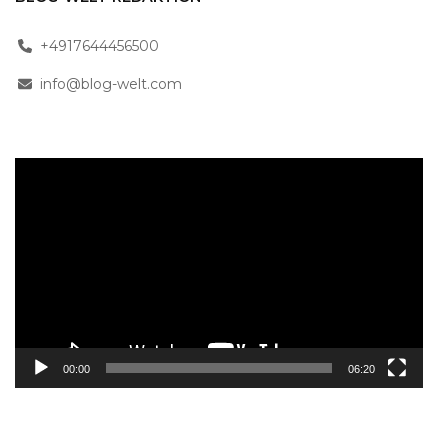
+4917644456500
info@blog-welt.com
Video-
Player
00:00
06:20