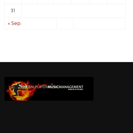
31
« Sep.