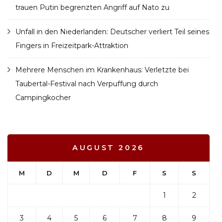
trauen Putin begrenzten Angriff auf Nato zu
Unfall in den Niederlanden: Deutscher verliert Teil seines
Fingers in Freizeitpark-Attraktion
Mehrere Menschen im Krankenhaus: Verletzte bei
Taubertal-Festival nach Verpuffung durch
Campingkocher
AUGUST 2026
M
D
M
D
F
S
S
1
2
3
4
5
6
7
8
9