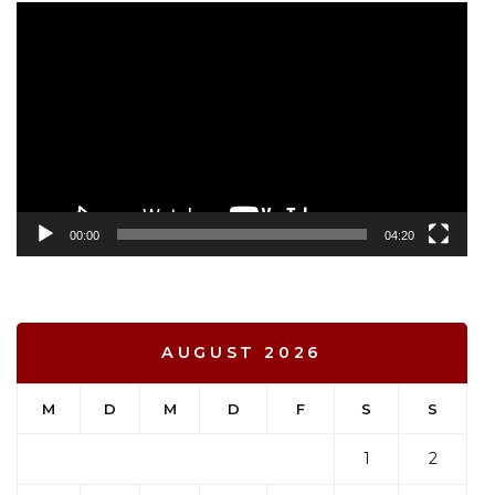
Video-
Player
00:00
04:20
AUGUST 2026
M
D
M
D
F
S
S
1
2