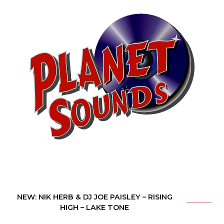
NEW: NIK HERB & DJ JOE PAISLEY – RISING
HIGH – LAKE TONE