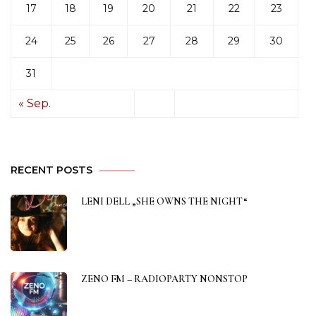
17
18
19
20
21
22
23
24
25
26
27
28
29
30
31
« Sep.
RECENT POSTS
LENI DELL „SHE OWNS THE NIGHT“
ZENO FM – RADIOPARTY NONSTOP