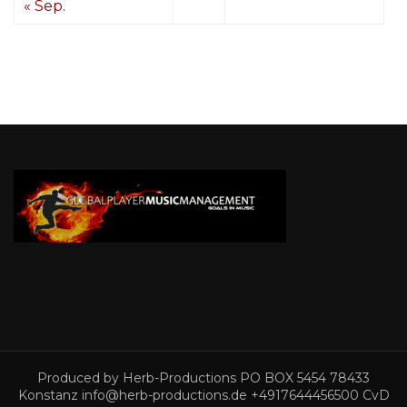
« Sep.
Produced by Herb-Productions PO BOX 5454 78433
Konstanz info@herb-productions.de +4917644456500 CvD